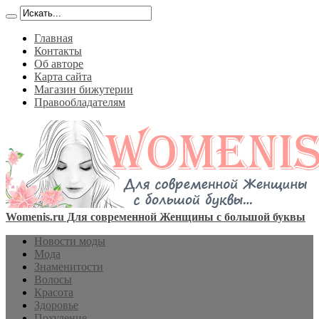
Главная
Контакты
Об авторе
Карта сайта
Магазин бижутерии
Правообладателям
Womenis.ru Для современной Женщины с большой буквы
Новости моды
Мода
Знаменитости
Волосы
Красота
Здоровье
Похудение