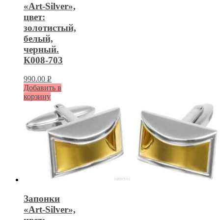
«Art-Silver»,
цвет:
золотистый,
белый,
черный.
К008-703
990.00
Р
Добавить в
УБ.
корзину
Запонки
«Art-Silver»,