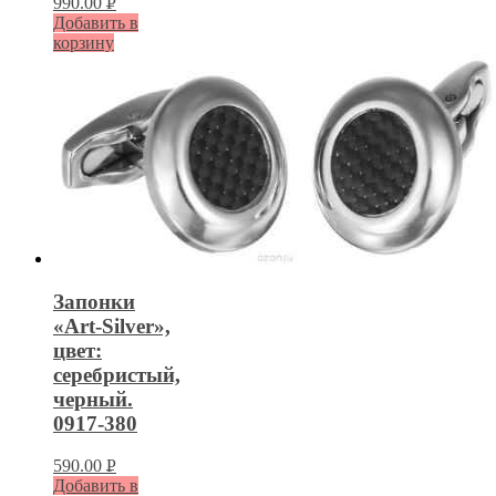
990.00
Р
Добавить в
УБ.
корзину
Запонки
«Art-Silver»,
цвет:
серебристый,
черный.
0917-380
590.00
Р
Добавить в
УБ.