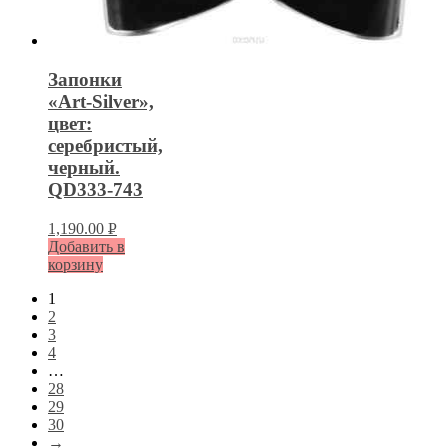
Запонки
«Art-Silver»,
цвет:
серебристый,
черный.
QD333-743
1,190.00
Р
Добавить в
УБ.
корзину
1
2
3
4
…
28
29
30
→