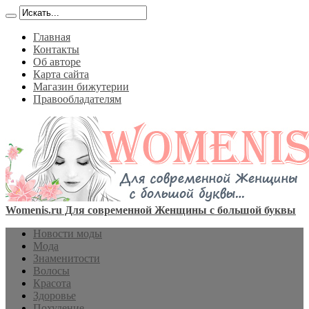
Главная
Контакты
Об авторе
Карта сайта
Магазин бижутерии
Правообладателям
Womenis.ru Для современной Женщины с большой буквы
Новости моды
Мода
Знаменитости
Волосы
Красота
Здоровье
Похудение