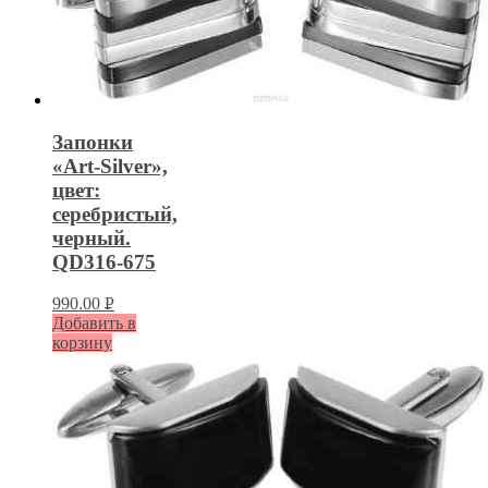
Запонки
«Art-Silver»,
цвет:
серебристый,
черный.
QD316-675
990.00
Р
Добавить в
УБ.
корзину