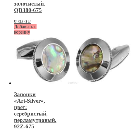
золотистый.
QD380-675
990.00
Р
Добавить в
УБ.
корзину
Запонки
«Art-Silver»,
цвет:
серебристый,
перламутровый.
92Z-675