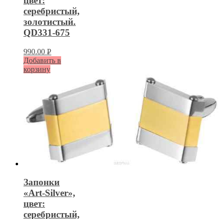
цвет:
серебристый,
золотистый.
QD331-675
990.00
Р
Добавить в
УБ.
корзину
Запонки
«Art-Silver»,
цвет:
серебристый,