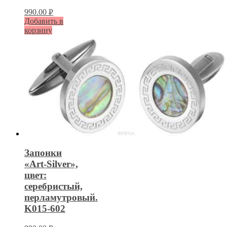
990.00
Р
Добавить в
УБ.
корзину
Запонки
«Art-Silver»,
цвет:
серебристый,
перламутровый.
K015-602