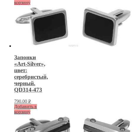
корзину
Запонки
«Art-Silver»,
цвет:
серебристый,
черный.
QD314-473
790.00
Р
Добавить в
УБ.
корзину