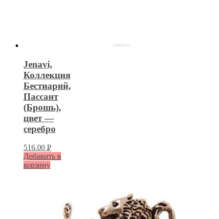
Jenavi,
Коллекция
Бестиарий,
Пассант
(Брошь),
цвет —
серебро
516.00
Р
Добавить в
УБ.
корзину