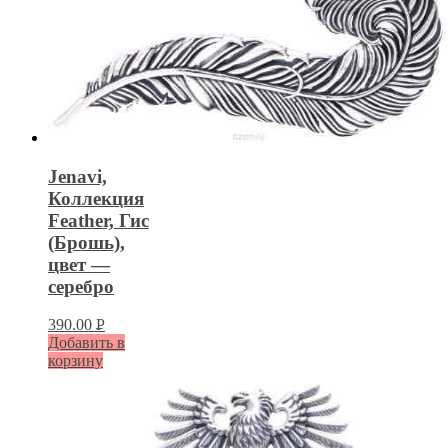
Jenavi,
Коллекция
Feather, Гис
(Брошь),
цвет —
серебро
390.00
Р
Добавить в
УБ.
корзину