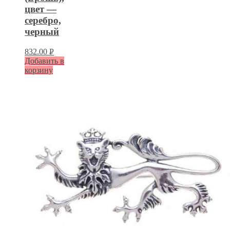
цвет —
серебро,
черный
832.00
Р
Добавить в
УБ.
корзину