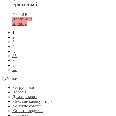
бронзовый
495.00
Р
Добавить в
УБ.
корзину
1
2
3
4
…
85
86
87
→
Рубрики
Без рубрики
Волосы
Дом и ремонт
Женские калькуляторы
Женские советы
Животноводство
Здоровье