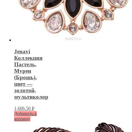
Jenavi
Коллекция
Пастель,
Мурен
(Брошь),
цвет —
золотой,
мультиколор
1,606.50
Р
Добавить в
УБ.
корзину