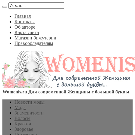
Главная
Контакты
Об авторе
Карта сайта
Магазин бижутерии
Правообладателям
Womenis.ru Для современной Женщины с большой буквы
Новости моды
Мода
Знаменитости
Волосы
Красота
Здоровье
Похудение