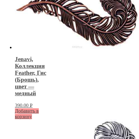
Jenavi,
Коллекция
Feather, Гис
(Брошь),
цвет —
медный
390.00
Р
Добавить в
УБ.
корзину