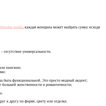
/zhenskie-sumki
, каждая женщина может выбрать сумку исходя
 – отсутствие универсальности.
или пингвин;
ами;
жна быть функциональной. Это просто модный акцент;
ще большей женственности и романтичности;
ю.
г к другу по форме, цвету или отделке.