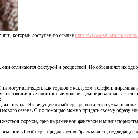
ur.ru, который доступен по ссылке
https://www.ozhur.ru/collection
 они отличаются фактурой и расцветкой. Но объединяет их одно
ни могут выглядеть как горшок с кактусом, телефон, пирамида 
ня это лаконичные однотонные модели, декорированные заклепк
;
 даже помада. Но ведущие дизайнеры решили, что сумка не дол
м нового сезона. С их помощью можно придать своему образу е
ся жесткой формой, ярко выраженной фактурой и миниатюрность
ременно. Дизайнеры предлагают выбрать модели, подходящие дру