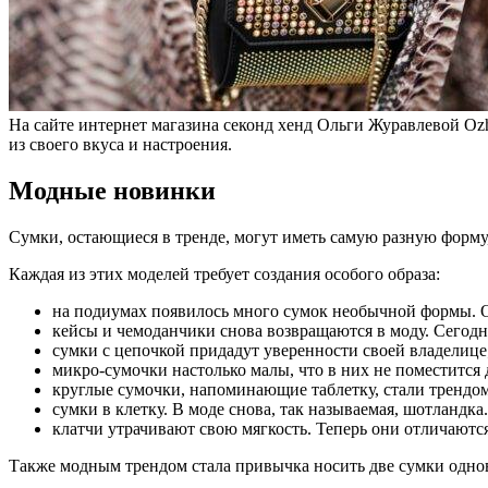
На сайте интернет магазина секонд хенд Ольги Журавлевой Ozh
из своего вкуса и настроения.
Модные новинки
Сумки, остающиеся в тренде, могут иметь самую разную форму,
Каждая из этих моделей требует создания особого образа:
на подиумах появилось много сумок необычной формы. О
кейсы и чемоданчики снова возвращаются в моду. Сегод
сумки с цепочкой придадут уверенности своей владелице
микро-сумочки настолько малы, что в них не поместится
круглые сумочки, напоминающие таблетку, стали трендо
сумки в клетку. В моде снова, так называемая, шотландка.
клатчи утрачивают свою мягкость. Теперь они отличают
Также модным трендом стала привычка носить две сумки однов