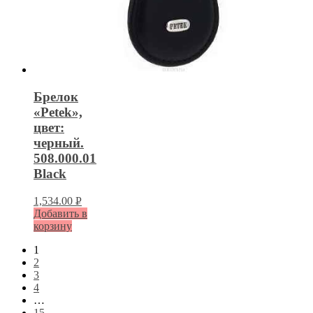
Брелок
«Petek»,
цвет:
черный.
508.000.01
Black
1,534.00
Р
Добавить в
УБ.
корзину
1
2
3
4
…
15