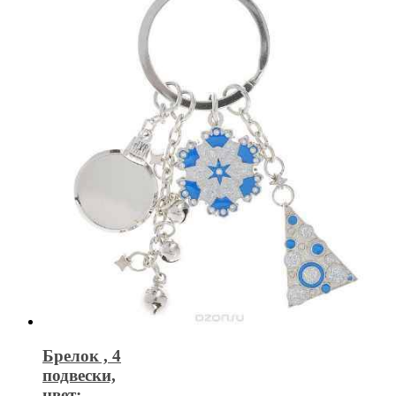
Брелок , 4
подвески,
цвет: