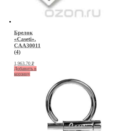
Брелок
«Caseti».
CAA30011
(4)
1,963.70
Р
Добавить в
УБ.
корзину