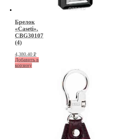
Брелок
«Caseti».
CBG30107
(4)
4,380.40
Р
Добавить в
УБ.
корзину