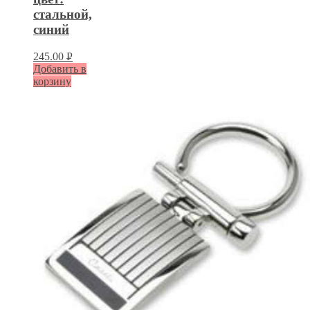
стальной,
синий
245.00
Р
Добавить в
УБ.
корзину