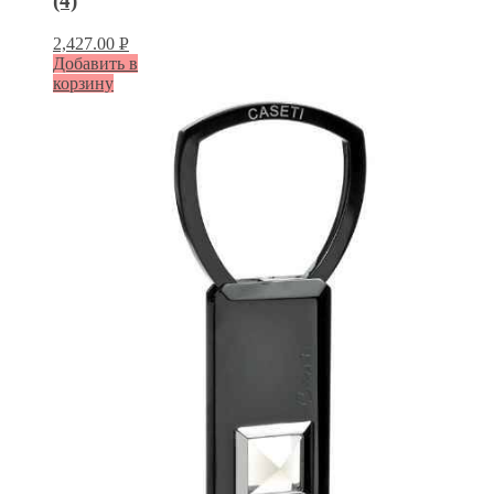
(4)
2,427.00
Р
Добавить в
УБ.
корзину