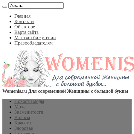
Главная
Контакты
Об авторе
Карта сайта
Магазин бижутерии
Правообладателям
Womenis.ru Для современной Женщины с большой буквы
Новости моды
Мода
Знаменитости
Волосы
Красота
Здоровье
Похудение