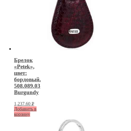
Брелок
«Petek»,
цвет:
бордовый.
508.089.03
Burgundy
1,237.60
Р
Добавить в
УБ.
корзину