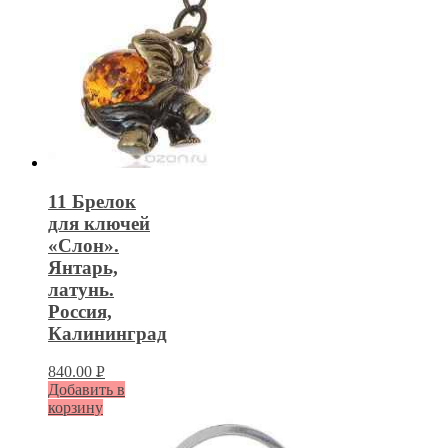
11 Брелок
для ключей
«Слон».
Янтарь,
латунь.
Россия,
Калининград
840.00
Р
Добавить в
УБ.
корзину