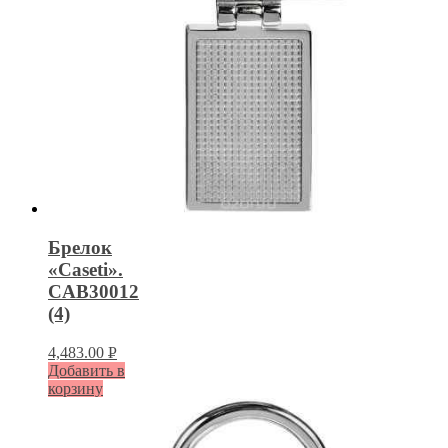
Брелок
«Caseti».
CAB30012
(4)
4,483.00
Р
Добавить в
УБ.
корзину