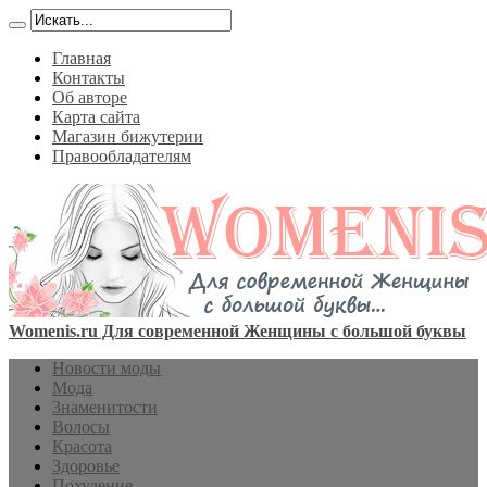
Главная
Контакты
Об авторе
Карта сайта
Магазин бижутерии
Правообладателям
Womenis.ru Для современной Женщины с большой буквы
Новости моды
Мода
Знаменитости
Волосы
Красота
Здоровье
Похудение