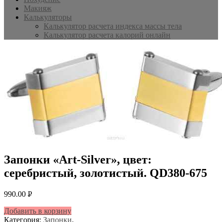
Макияж
Калькуляторы
Калькулятор расчета индекса массы тела
Калькулятор расчета калорий онлайн
Запонки «Art-Silver», цвет:
серебристый, золотистый. QD380-675
990.00
Р
УБ.
Добавить в корзину
Категория:
Запонки
.