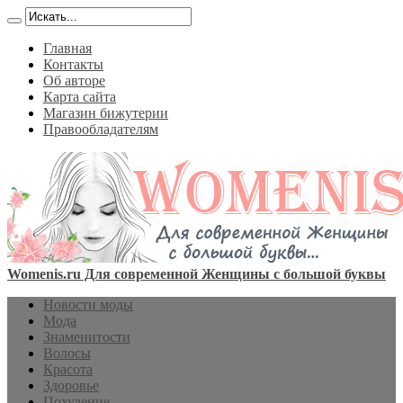
Главная
Контакты
Об авторе
Карта сайта
Магазин бижутерии
Правообладателям
Womenis.ru Для современной Женщины с большой буквы
Новости моды
Мода
Знаменитости
Волосы
Красота
Здоровье
Похудение