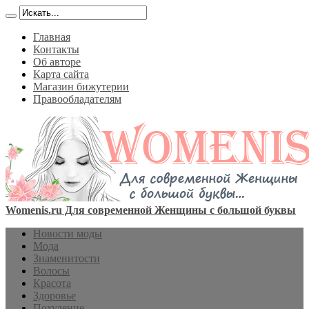
Главная
Контакты
Об авторе
Карта сайта
Магазин бижутерии
Правообладателям
Womenis.ru Для современной Женщины с большой буквы
Новости моды
Мода
Знаменитости
Волосы
Красота
Здоровье
Похудение