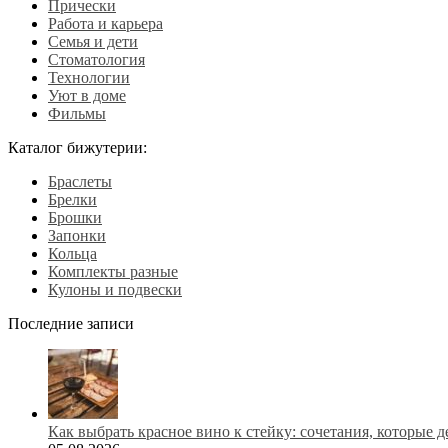
Прически
Работа и карьера
Семья и дети
Стоматология
Технологии
Уют в доме
Фильмы
Каталог бижутерии:
Браслеты
Брелки
Брошки
Запонки
Кольца
Комплекты разные
Кулоны и подвески
Последние записи
Как выбрать красное вино к стейку: сочетания, которые 