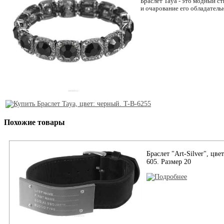
Браслет Taya - это модный с
и очарование его обладатель
Похожие товары
Браслет "Art-Silver", цве
605. Размер 20