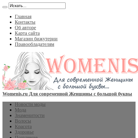
Главная
Контакты
Об авторе
Карта сайта
Магазин бижутерии
Правообладателям
Womenis.ru Для современной Женщины с большой буквы
Новости моды
Мода
Знаменитости
Волосы
Красота
Здоровье
Похудение