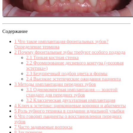
Содержание
1
Что такое имплантация фронтальных зубов?
Определение термина
2
Почему фронтальные зубы требуют особого подхода
2.1
Тонкая костная стенка
2.2
Формирование десневого контура («розовая
эстетика»)
2.3
Безупречный подбор цвета и формы
2.4
Высокие эстетические ожидания пациента
3
Методы имплантации передних зубов
3.1
Одномоментная имплантация — золотой
стандарт для передних зубов
3.2
Классическая двухэтапная имплантация
4
Ключ к эстетике: циркониевые коронки и абатменты
5
Роль зубного техника в создании идеальной улыбки
6
Что говорят пациенты о восстановлении передних
зубов
7
Часто задаваемые вопросы
8
Заключение