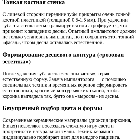
Тонкая костная стенка
С лицевой стороны передние зубы прикрыты очень тонкой
костной пластинкой (толщиной 0,5-1,5 мм). При удалении
зуба эта стенка легко травмируется или атрофируется, что
приводит к западению десны. Опытный имплантолог должен
не только установить имплантат, но и сохранить этот тонкий
«фасад», чтобы десна оставалась естественной.
Формирование десневого контура («розовая
эстетика»)
После удаления зуба десна «схлопывается», теряя
естественную форму. Задача имплантолога — с помощью
специальных техник и временных коронок сформировать
естественный, красивый контур мягких тканей, чтобы
коронка выглядела так, будто она «выросла» из десны.
Безупречный подбор цвета и формы
Современные керамические материалы (диоксид циркония,
E.max) позволяют воссоздать сложную игру света и
прозрачности натуральной эмали. Техник-керамист
индивидуально подбирает цвет для каждого пациента,