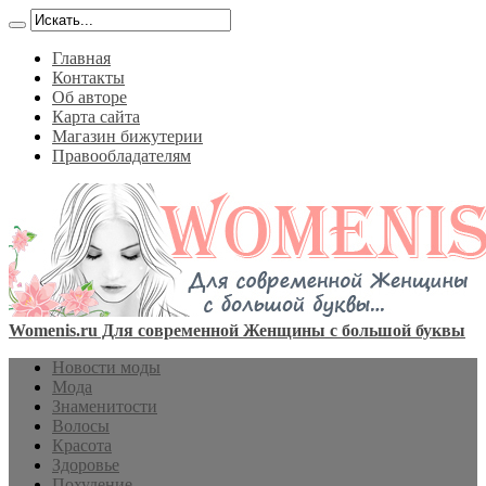
Главная
Контакты
Об авторе
Карта сайта
Магазин бижутерии
Правообладателям
Womenis.ru Для современной Женщины с большой буквы
Новости моды
Мода
Знаменитости
Волосы
Красота
Здоровье
Похудение