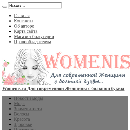
Главная
Контакты
Об авторе
Карта сайта
Магазин бижутерии
Правообладателям
Womenis.ru Для современной Женщины с большой буквы
Новости моды
Мода
Знаменитости
Волосы
Красота
Здоровье
Похудение