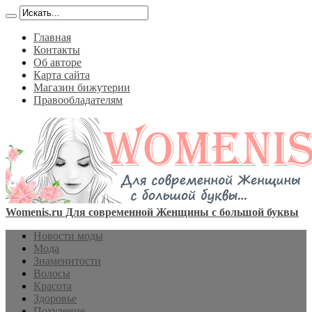
Главная
Контакты
Об авторе
Карта сайта
Магазин бижутерии
Правообладателям
Womenis.ru Для современной Женщины с большой буквы
Новости моды
Мода
Знаменитости
Волосы
Красота
Здоровье
Похудение