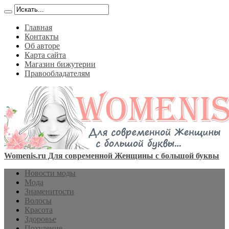
Главная
Контакты
Об авторе
Карта сайта
Магазин бижутерии
Правообладателям
Womenis.ru Для современной Женщины с большой буквы
Новости моды
Мода
Знаменитости
Волосы
Красота
Здоровье
Похудение