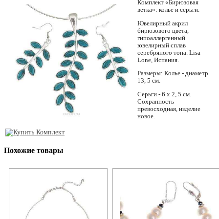
Комплект «Бирюзовая
ветка»: колье и серьги.
Ювелирный акрил
бирюзового цвета,
гипоаллергенный
ювелирный сплав
серебряного тона. Lisa
Lone, Испания.
Размеры: Колье - диаметр
13, 5 см.
Серьги - 6 х 2, 5 см.
Сохранность
превосходная, изделие
новое.
Похожие товары