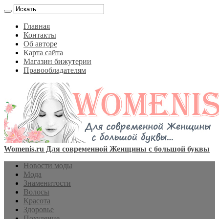
Главная
Контакты
Об авторе
Карта сайта
Магазин бижутерии
Правообладателям
Womenis.ru Для современной Женщины с большой буквы
Новости моды
Мода
Знаменитости
Волосы
Красота
Здоровье
Похудение