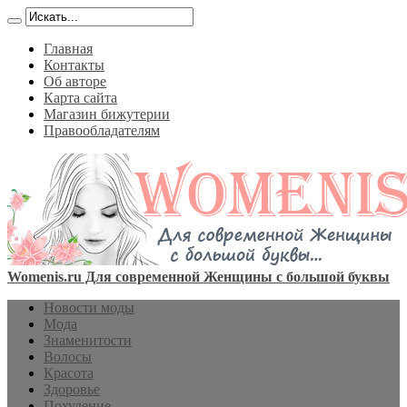
Главная
Контакты
Об авторе
Карта сайта
Магазин бижутерии
Правообладателям
Womenis.ru Для современной Женщины с большой буквы
Новости моды
Мода
Знаменитости
Волосы
Красота
Здоровье
Похудение