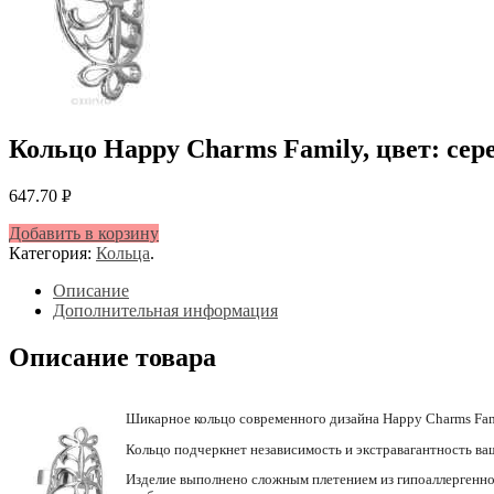
Кольцо Happy Charms Family, цвет: сер
647.70
Р
УБ.
Добавить в корзину
Категория:
Кольца
.
Описание
Дополнительная информация
Описание товара
Шикарное кольцо современного дизайна Happy Charms Fam
Кольцо подчеркнет независимость и экстравагантность ваш
Изделие выполнено сложным плетением из гипоаллергенног