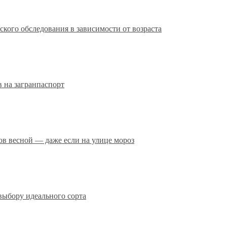
кого обследования в зависимости от возраста
 на загранпаспорт
сов весной — даже если на улице мороз
выбору идеального сорта