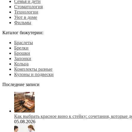
Семья и дети
Стоматология
Технологии
Уют в доме
Фильмы
Каталог бижутерии:
Браслеты
Брелки
Брошки
Запонки
Кольца
Комплекты разные
Кулоны и подвески
Последние записи
Как выбрать красное вино к стейку: сочетания, которые 
05.08.2026