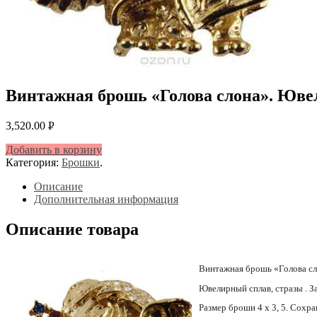
Винтажная брошь «Голова слона». Ювел
3,520.00
Р
УБ.
Добавить в корзину
Категория:
Брошки
.
Описание
Дополнительная информация
Описание товара
Винтажная брошь «Голова сл
Ювелирный сплав, стразы . З
Размер броши 4 х 3, 5. Сохр