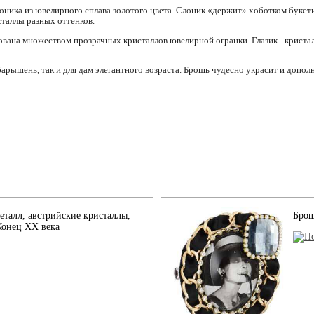
оника из ювелирного сплава золотого цвета. Слоник «держит» хоботком букет
таллы разных оттенков.
ана множеством прозрачных кристаллов ювелирной огранки. Глазик - кристал
арышень, так и для дам элегантного возраста. Брошь чудесно украсит и дополн
еталл, австрийские кристаллы,
Брош
Конец XX века