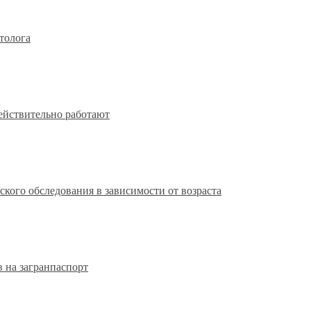
толога
действительно работают
кого обследования в зависимости от возраста
 на загранпаспорт