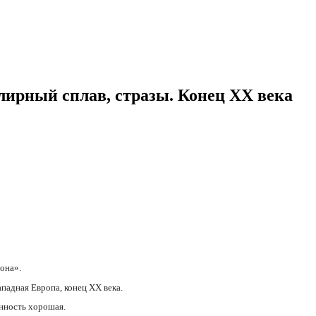
ирный сплав, стразы. Конец XX века
она».
ападная Европа, конец ХХ века.
анность хорошая.