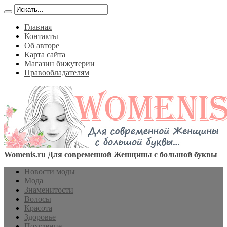
Главная
Контакты
Об авторе
Карта сайта
Магазин бижутерии
Правообладателям
Womenis.ru Для современной Женщины с большой буквы
Новости моды
Мода
Знаменитости
Волосы
Красота
Здоровье
Похудение