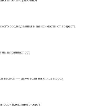
действительно работают
кого обследования в зависимости от возраста
 на загранпаспорт
сов весной — даже если на улице мороз
выбору идеального сорта