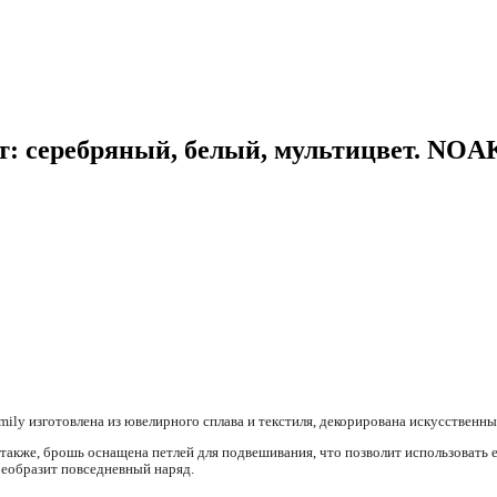
т: серебряный, белый, мультицвет. NOA
ly изготовлена из ювелирного сплава и текстиля, декорирована искусственны
а также, брошь оснащена петлей для подвешивания, что позволит использовать
реобразит повседневный наряд.