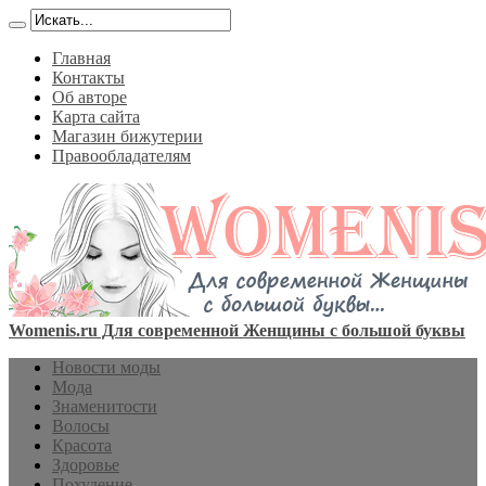
Главная
Контакты
Об авторе
Карта сайта
Магазин бижутерии
Правообладателям
Womenis.ru Для современной Женщины с большой буквы
Новости моды
Мода
Знаменитости
Волосы
Красота
Здоровье
Похудение