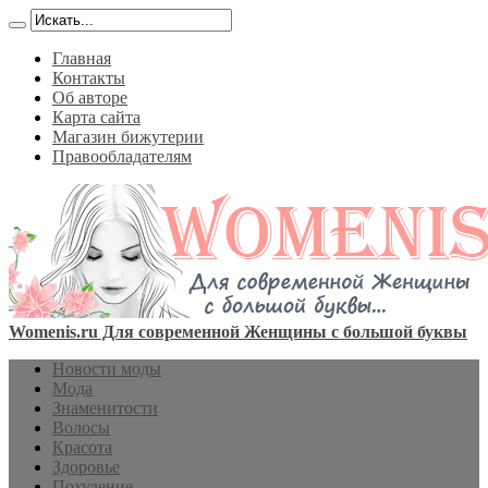
Главная
Контакты
Об авторе
Карта сайта
Магазин бижутерии
Правообладателям
Womenis.ru Для современной Женщины с большой буквы
Новости моды
Мода
Знаменитости
Волосы
Красота
Здоровье
Похудение