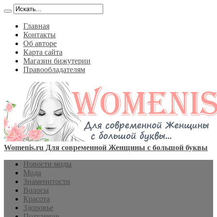
Главная
Контакты
Об авторе
Карта сайта
Магазин бижутерии
Правообладателям
Womenis.ru Для современной Женщины с большой буквы
Новости моды
Мода
Знаменитости
Волосы
Красота
Здоровье
Похудение