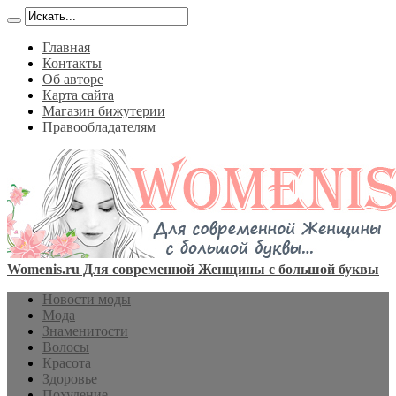
Главная
Контакты
Об авторе
Карта сайта
Магазин бижутерии
Правообладателям
Womenis.ru Для современной Женщины с большой буквы
Новости моды
Мода
Знаменитости
Волосы
Красота
Здоровье
Похудение