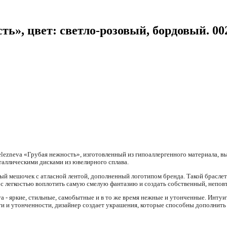
сть», цвет: светло-розовый, бордовый. 00
elezneva «Грубая нежность», изготовленный из гипоаллергенного материала, в
таллическими дисками из ювелирного сплава.
ьный мешочек с атласной лентой, дополненный логотипом бренда. Такой брасл
 с легкостью воплотить самую смелую фантазию и создать собственный, непов
va - яркие, стильные, самобытные и в то же время нежные и утонченные. Интуи
и и утонченности, дизайнер создает украшения, которые способны дополнить