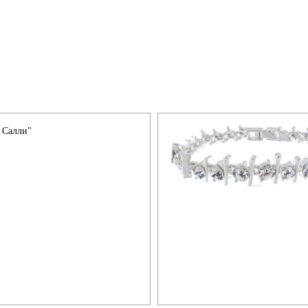
 Салли"