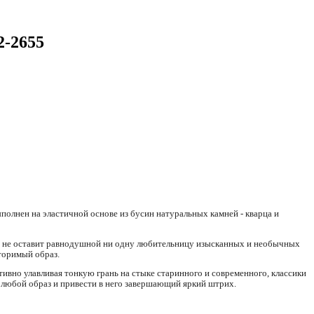
2-2655
ыполнен на эластичной основе из бусин натуральных камней - кварца и
ет не оставит равнодушной ни одну любительницу изысканных и необычных
торимый образ.
тивно улавливая тонкую грань на стыке старинного и современного, классики
 любой образ и привести в него завершающий яркий штрих.