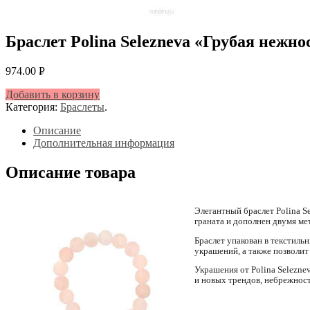
Браслет Polina Selezneva «Грубая нежно
974.00
Р
УБ.
Добавить в корзину
Категория:
Браслеты
.
Описание
Дополнительная информация
Описание товара
Элегантный браслет Polina S
граната и дополнен двумя ме
Браслет упакован в текстил
украшений, а также позволит
Украшения от Polina Selezne
и новых трендов, небрежност