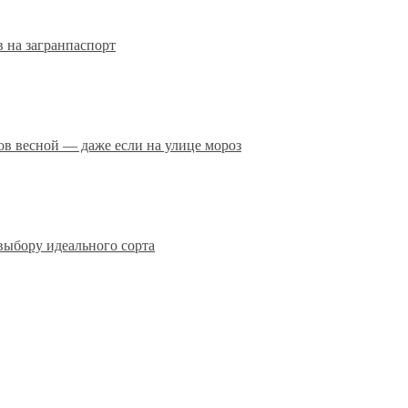
 на загранпаспорт
сов весной — даже если на улице мороз
выбору идеального сорта