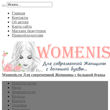
Главная
Контакты
Об авторе
Карта сайта
Магазин бижутерии
Правообладателям
Womenis.ru Для современной Женщины с большой буквы
Новости моды
Мода
Знаменитости
Волосы
Красота
Здоровье
Похудение