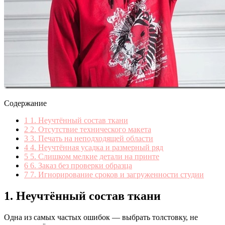
Содержание
1
1. Неучтённый состав ткани
2
2. Отсутствие технического макета
3
3. Печать на неподходящей области
4
4. Неучтённая усадка и размерный ряд
5
5. Слишком мелкие детали на принте
6
6. Заказ без проверки образца
7
7. Игнорирование сроков и загруженности студии
1. Неучтённый состав ткани
Одна из самых частых ошибок — выбрать толстовку, не