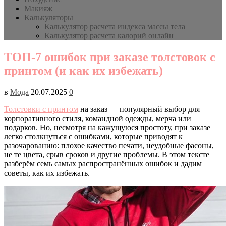
Макияж
Калькуляторы
Калькулятор расчета индекса массы тела
Калькулятор расчета калорий онлайн
ТОП-7 ошибок при заказе толстовок с
принтом (и как их избежать)
в
Мода
20.07.2025
0
Толстовки с принтом
на заказ — популярный выбор для
корпоративного стиля, командной одежды, мерча или
подарков. Но, несмотря на кажущуюся простоту, при заказе
легко столкнуться с ошибками, которые приводят к
разочарованию: плохое качество печати, неудобные фасоны,
не те цвета, срыв сроков и другие проблемы. В этом тексте
разберём семь самых распространённых ошибок и дадим
советы, как их избежать.