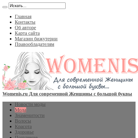
Главная
Контакты
Об авторе
Карта сайта
Магазин бижутерии
Правообладателям
Womenis.ru Для современной Женщины с большой буквы
Новости моды
Мода
Знаменитости
Волосы
Красота
Здоровье
Похудение