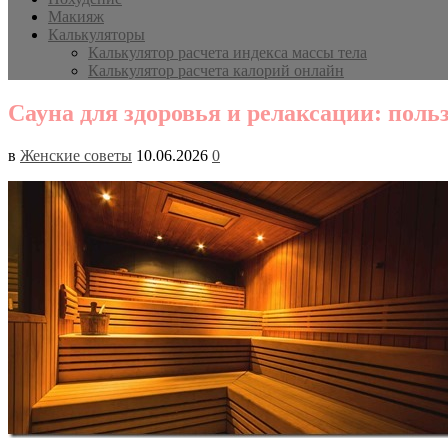
Макияж
Калькуляторы
Калькулятор расчета индекса массы тела
Калькулятор расчета калорий онлайн
Сауна для здоровья и релаксации: поль
в
Женские советы
10.06.2026
0