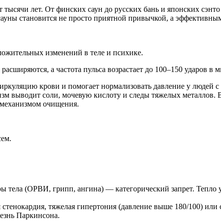
 тысячи лет. От финских саун до русских бань и японских сэнт
сауны становится не просто приятной привычкой, а эффективны
ложительных изменений в теле и психике.
расширяются, а частота пульса возрастает до 100–150 ударов в м
иркуляцию крови и помогает нормализовать давление у людей с
анизм выводит соли, мочевую кислоту и следы тяжелых металлов.
м механизмом очищения.
сем.
 тела (ОРВИ, грипп, ангина) — категорический запрет. Тепло 
 стенокардия, тяжелая гипертония (давление выше 180/100) или 
лезнь Паркинсона.