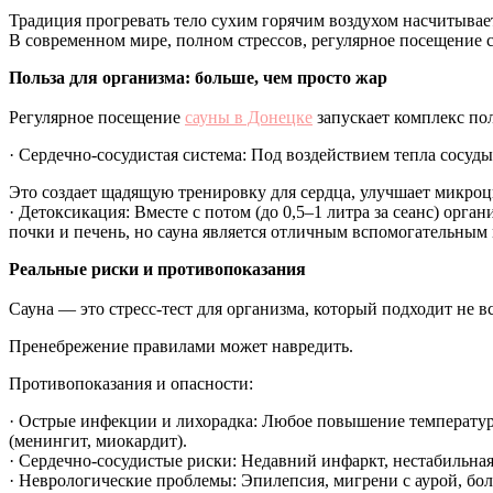
Традиция прогревать тело сухим горячим воздухом насчитывает
В современном мире, полном стрессов, регулярное посещение 
Польза для организма: больше, чем просто жар
Регулярное посещение
сауны в Донецке
запускает комплекс по
· Сердечно-сосудистая система: Под воздействием тепла сосуды 
Это создает щадящую тренировку для сердца, улучшает микроц
· Детоксикация: Вместе с потом (до 0,5–1 литра за сеанс) орг
почки и печень, но сауна является отличным вспомогательны
Реальные риски и противопоказания
Сауна — это стресс-тест для организма, который подходит не в
Пренебрежение правилами может навредить.
Противопоказания и опасности:
· Острые инфекции и лихорадка: Любое повышение температуры
(менингит, миокардит).
· Сердечно-сосудистые риски: Недавний инфаркт, нестабильная
· Неврологические проблемы: Эпилепсия, мигрени с аурой, бо