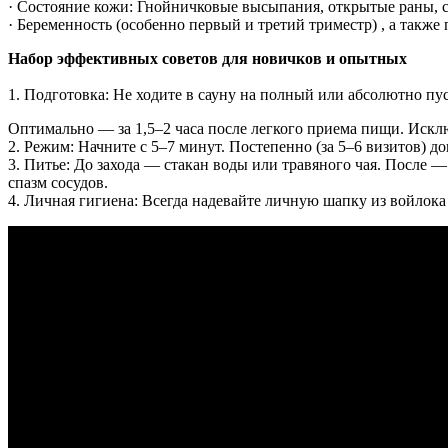
· Состояние кожи: Гнойничковые высыпания, открытые раны, 
· Беременность (особенно первый и третий триместр) , а такж
Набор эффективных советов для новичков и опытных
1. Подготовка: Не ходите в сауну на полный или абсолютно пу
Оптимально — за 1,5–2 часа после легкого приема пищи. Исключ
2. Режим: Начните с 5–7 минут. Постепенно (за 5–6 визитов) д
3. Питье: До захода — стакан воды или травяного чая. После 
спазм сосудов.
4. Личная гигиена: Всегда надевайте личную шапку из войлока 