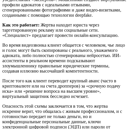
профили адвокатов с идеальными отзывами,
сгенерированными фотографиями и даже видео-визитками,
созданными с помощью технологии deepfake.
Как это работает:
Жертва находит юриста через
таргетированную рекламу или социальные сети.
«Специалист» предлагает провести онлайн-консультацию.
Во время видеозвонка клиент общается с человеком, чье лицо
и голос могут быть скопированы с реального, уважаемого
адвоката, либо полностью сгенерированы нейросетью. ИИ-
ассистенты в реальном времени подсказывают
злоумышленнику правильные юридические термины,
создавая иллюзию высочайшей компетентности.
После того как клиент переводит крупный аванс (часто в
криптовалюте или на счета дропперов) за «срочную подачу
иска» или «решение вопроса на высшем уровне»,
виртуальный защитник бесследно исчезает.
Опасность этой схемы заключается в том, что жертва
искренне верит, что общалась с живым профессионалом, и с
готовностью передает не только деньги, но и
конфиденциальные персональные данные, ключи
электронной цифровой подписи (ЭЦП) или пароли от