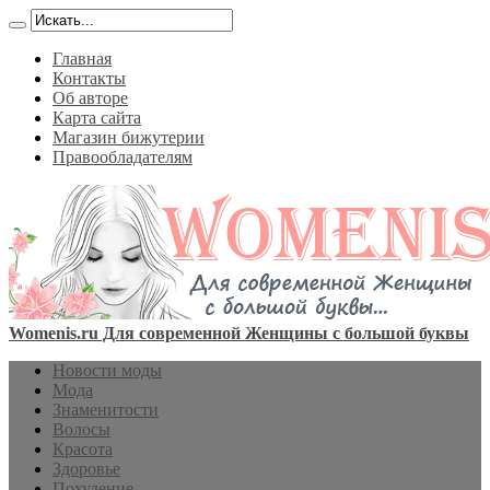
Главная
Контакты
Об авторе
Карта сайта
Магазин бижутерии
Правообладателям
Womenis.ru Для современной Женщины с большой буквы
Новости моды
Мода
Знаменитости
Волосы
Красота
Здоровье
Похудение