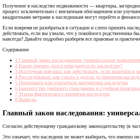
Получение в наследство недвижимости — квартиры, загородног
процесс исключительно с внезапным обогащением или улучшен
квадратными метрами к наследникам могут перейти и финансов
Если вовремя не разобраться в ситуации и слепо принять нас
действовать, если вы узнали, что у покойного родственника бы
навсегда? Давайте подробно разберем все правовые и практич
Содержание
1
Главный закон наследования: универсальное правопрее
2
Какие именно долги передаются по наследству?
3
Ипотечная ловушка: как действовать, если квартира в за
4
Расследование: как узнать о долгах до принятия наследс
5
Принимать или отказаться: математика наследства
6
Банкротство умершего гражданина и судебная практика
7
Угроза фактического принятия наследства
8
Выводы
Главный закон наследования: универса
Согласно действующему гражданскому законодательству (в част
Это означает, что наследник не может выбирать, что именно он 