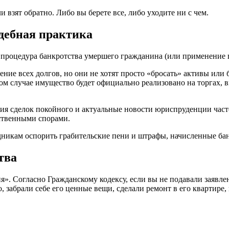
и взят обратно. Либо вы берете все, либо уходите ни с чем.
дебная практика
процедура банкротства умершего гражданина (или применение пр
ние всех долгов, но они не хотят просто «бросать» активы или
ом случае имущество будет официально реализовано на торгах, 
ния сделок покойного и актуальные новости юриспруденции ча
дственными спорами.
дникам оспорить грабительские пени и штрафы, начисленные ба
тва
». Согласно Гражданскому кодексу, если вы не подавали заявле
, забрали себе его ценные вещи, сделали ремонт в его квартире