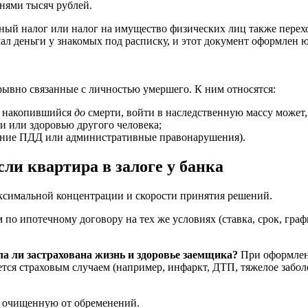
тнями тысяч рублей.
й налог или налог на имущество физических лиц также перехо
л деньги у знакомых под расписку, и этот документ оформлен ю
зрывно связанные с личностью умершего. К ним относятся:
м, накопившийся
до
смерти, войти в наследственную массу может,
и или здоровью другого человека;
ение ПДД или административные правонарушения).
сли квартира в залоге у банка
ксимальной концентрации и скорости принятия решений.
по ипотечному договору на тех же условиях (ставка, срок, гра
а ли застрахована жизнь и здоровье заемщика?
При оформлени
ся страховым случаем (например, инфаркт, ДТП, тяжелое заболев
ю очищенную от обременений.