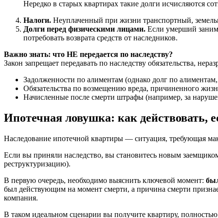
Нередко в старых квартирах такие долги исчисляются со
Налоги.
Неуплаченный при жизни транспортный, земельны
Долги перед физическими лицами.
Если умерший занима
потребовать возврата средств от наследников.
Важно знать: что НЕ передается по наследству?
Закон запрещает передавать по наследству обязательства, нера
Задолженности по алиментам (однако долг по алимента
Обязательства по возмещению вреда, причиненного жизн
Начисленные после смерти штрафы (например, за наруш
Ипотечная ловушка: как действовать, е
Наследование ипотечной квартиры — ситуация, требующая ма
Если вы приняли наследство, вы становитесь новым заемщиком 
реструктуризацию).
В первую очередь, необходимо выяснить ключевой момент:
был
был действующим на момент смерти, а причина смерти признает
компания.
В таком идеальном сценарии вы получите квартиру, полность