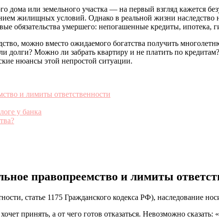
о дома или земельного участка — на первый взгляд кажется бе
ием жилищных условий. Однако в реальной жизни наследство не
ые обязательства умершего: непогашенные кредиты, ипотека, г
ледство, можно вместо ожидаемого богатства получить многолет
ли долги? Можно ли забрать квартиру и не платить по кредитам?
еские нюансы этой непростой ситуации.
мство и лимиты ответственности
логе у банка
тва?
льное правопреемство и лимиты ответст
ности, статье 1175 Гражданского кодекса РФ), наследование нос
хочет принять, а от чего готов отказаться. Невозможно сказать: