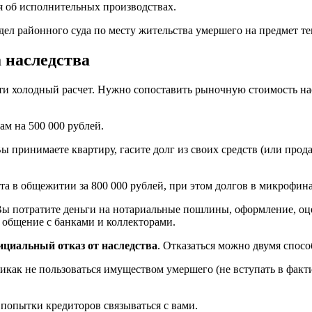
я об исполнительных производствах.
дел районного суда по месту жительства умершего на предмет те
 наследства
сти холодный расчет. Нужно сопоставить рыночную стоимость н
ам на 500 000 рублей.
 принимаете квартиру, гасите долг из своих средств (или продает
ата в общежитии за 800 000 рублей, при этом долгов в микрофин
ы потратите деньги на нотариальные пошлины, оформление, оцен
а общение с банками и коллекторами.
ициальный отказ от наследства
. Отказаться можно двумя спосо
никак не пользоваться имуществом умершего (не вступать в факти
 попытки кредиторов связываться с вами.