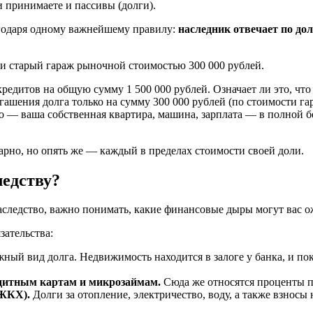
 принимаете и пассивы (долги).
агодаря одному важнейшему правилу:
наследник отвечает по до
ди старый гараж рыночной стоимостью 300 000 рублей.
кредитов на общую сумму 1 500 000 рублей. Означает ли это, что
ашения долга только на сумму 300 000 рублей (по стоимости гар
о — ваша собственная квартира, машина, зарплата — в полной б
арно, но опять же — каждый в пределах стоимости своей доли.
ледству?
наследство, важно понимать, какие финансовые дыры могут вас о
зательства:
ный вид долга. Недвижимость находится в залоге у банка, и пок
едитным картам и микрозаймам.
Сюда же относятся проценты п
(ЖКХ).
Долги за отопление, электричество, воду, а также взносы