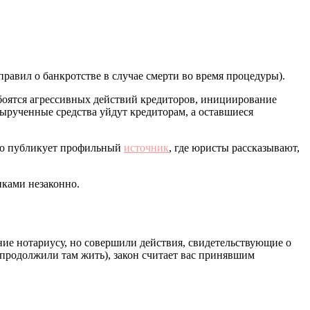
авил о банкротстве в случае смерти во время процедуры).
 боятся агрессивных действий кредиторов, инициирование
вырученные средства уйдут кредиторам, а оставшиеся
сто публикует профильный
источник
, где юристы рассказывают,
нками незаконно.
ние нотариусу, но совершили действия, свидетельствующие о
, продолжили там жить), закон считает вас принявшим