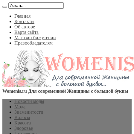
Главная
Контакты
Об авторе
Карта сайта
Магазин бижутерии
Правообладателям
Womenis.ru Для современной Женщины с большой буквы
Новости моды
Мода
Знаменитости
Волосы
Красота
Здоровье
Похудение