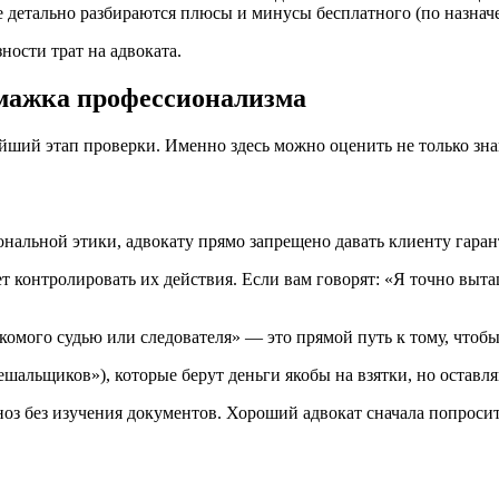
де детально разбираются плюсы и минусы бесплатного (по назнач
ности трат на адвоката.
умажка профессионализма
ий этап проверки. Именно здесь можно оценить не только знани
нальной этики, адвокату прямо запрещено давать клиенту гаран
т контролировать их действия. Если вам говорят: «Я точно выт
омого судью или следователя» — это прямой путь к тому, чтобы 
ешальщиков»), которые берут деньги якобы на взятки, но оставляю
оз без изучения документов. Хороший адвокат сначала попросит