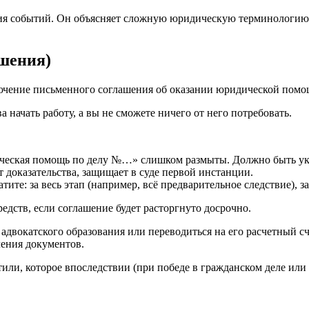
тия событий. Он объясняет сложную юридическую терминологию
ашения)
лючение письменного соглашения об оказании юридической помо
а начать работу, а вы не сможете ничего от него потребовать.
ская помощь по делу №…» слишком размыты. Должно быть указан
т доказательства, защищает в суде первой инстанции.
тите: за весь этап (например, всё предварительное следствие), 
едств, если соглашение будет расторгнуто досрочно.
адвокатского образования или переводиться на его расчетный с
ления документов.
тили, которое впоследствии (при победе в гражданском деле ил