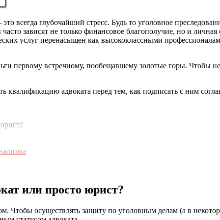
то всегда глубочайший стресс. Будь то уголовное преследовани
 часто зависят не только финансовое благополучие, но и личная 
еских услуг перенасыщен как высококлассными профессионала
ьги первому встречному, пообещавшему золотые горы. Чтобы не
ть квалификацию адвоката перед тем, как подписать с ним согла
 юрист?
онализма
окат или просто юрист?
ом. Чтобы осуществлять защиту по уголовным делам (а в некото
ным статусом адвоката.