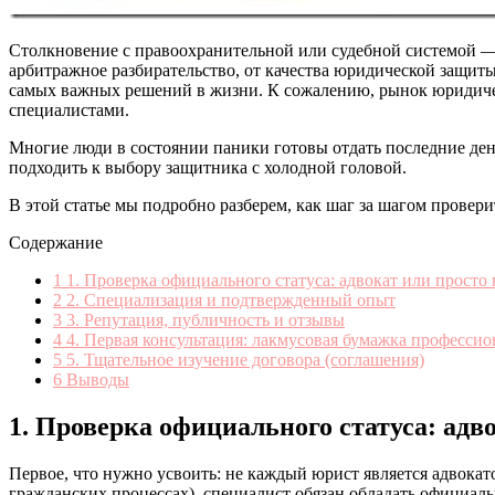
Столкновение с правоохранительной или судебной системой — э
арбитражное разбирательство, от качества юридической защиты
самых важных решений в жизни. К сожалению, рынок юридич
специалистами.
Многие люди в состоянии паники готовы отдать последние ден
подходить к выбору защитника с холодной головой.
В этой статье мы подробно разберем, как шаг за шагом провери
Содержание
1
1. Проверка официального статуса: адвокат или просто
2
2. Специализация и подтвержденный опыт
3
3. Репутация, публичность и отзывы
4
4. Первая консультация: лакмусовая бумажка професси
5
5. Тщательное изучение договора (соглашения)
6
Выводы
1. Проверка официального статуса: адв
Первое, что нужно усвоить: не каждый юрист является адвокат
гражданских процессах), специалист обязан обладать официаль