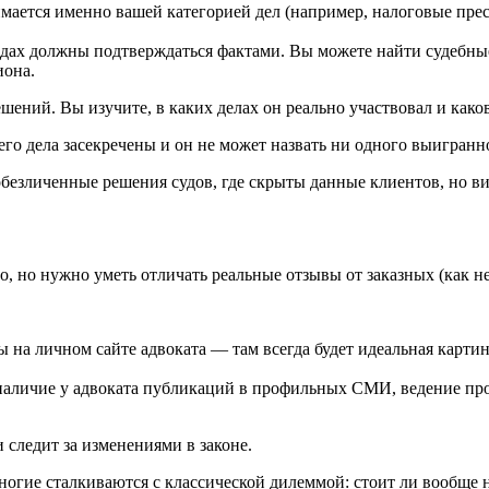
мается именно вашей категорией дел (например, налоговые пр
едах должны подтверждаться фактами. Вы можете найти судебные
иона.
шений. Вы изучите, в каких делах он реально участвовал и каков
 его дела засекречены и он не может назвать ни одного выигранн
безличенные решения судов, где скрыты данные клиентов, но ви
 но нужно уметь отличать реальные отзывы от заказных (как не
 на личном сайте адвоката — там всегда будет идеальная кар
аличие у адвоката публикаций в профильных СМИ, ведение проф
и следит за изменениями в законе.
ногие сталкиваются с классической дилеммой: стоит ли вообще