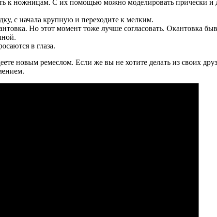
ать к ножницам. С их помощью можно моделировать прически и 
ку, с начала крупную и переходите к мелким.
кантовка. Но этот момент тоже лучше согласовать. Окантовка бы
пной.
осаются в глаза.
деете новым ремеслом. Если же вы не хотите делать из своих др
мением.