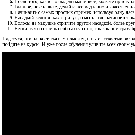
После того, как вы овладели машинкой, можете приступ
Главное, не спешите, делайте все медленно и качественно
Начинайте с самых простых стрижек используя одну насад
Насадкой «единичка» стригут до места, где начинается о
Волосы на макушке стригите другой насадкой, более кру
Вески нужно стричь особо аккуратно, так как они сразу бр
Надеемся, что наша статья вам поможет, и вы с легкостью овла
пойдите на курсы. И уже после обучения удивите всех своим у