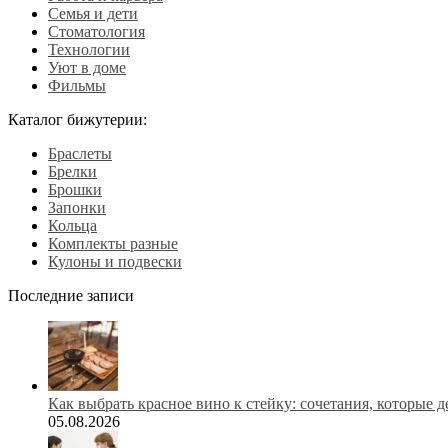
Семья и дети
Стоматология
Технологии
Уют в доме
Фильмы
Каталог бижутерии:
Браслеты
Брелки
Брошки
Запонки
Кольца
Комплекты разные
Кулоны и подвески
Последние записи
Как выбрать красное вино к стейку: сочетания, которые 
05.08.2026