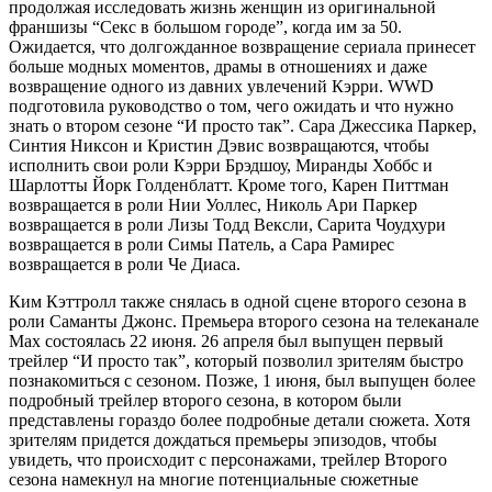
продолжая исследовать жизнь женщин из оригинальной
франшизы “Секс в большом городе”, когда им за 50.
Ожидается, что долгожданное возвращение сериала принесет
больше модных моментов, драмы в отношениях и даже
возвращение одного из давних увлечений Кэрри. WWD
подготовила руководство о том, чего ожидать и что нужно
знать о втором сезоне “И просто так”. Сара Джессика Паркер,
Синтия Никсон и Кристин Дэвис возвращаются, чтобы
исполнить свои роли Кэрри Брэдшоу, Миранды Хоббс и
Шарлотты Йорк Голденблатт. Кроме того, Карен Питтман
возвращается в роли Нии Уоллес, Николь Ари Паркер
возвращается в роли Лизы Тодд Вексли, Сарита Чоудхури
возвращается в роли Симы Патель, а Сара Рамирес
возвращается в роли Че Диаса.
Ким Кэттролл также снялась в одной сцене второго сезона в
роли Саманты Джонс. Премьера второго сезона на телеканале
Max состоялась 22 июня. 26 апреля был выпущен первый
трейлер “И просто так”, который позволил зрителям быстро
познакомиться с сезоном. Позже, 1 июня, был выпущен более
подробный трейлер второго сезона, в котором были
представлены гораздо более подробные детали сюжета. Хотя
зрителям придется дождаться премьеры эпизодов, чтобы
увидеть, что происходит с персонажами, трейлер Второго
сезона намекнул на многие потенциальные сюжетные