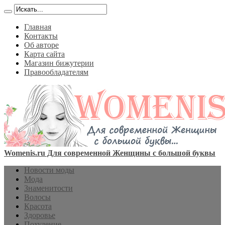
Главная
Контакты
Об авторе
Карта сайта
Магазин бижутерии
Правообладателям
Womenis.ru Для современной Женщины с большой буквы
Новости моды
Мода
Знаменитости
Волосы
Красота
Здоровье
Похудение