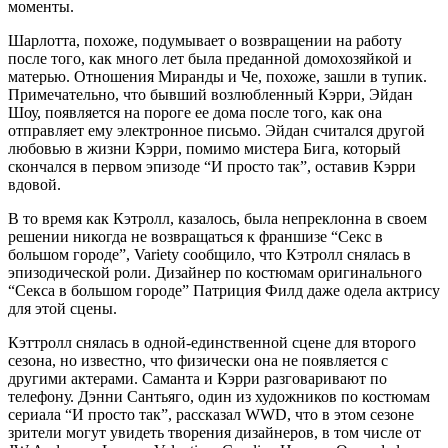
моменты.
Шарлотта, похоже, подумывает о возвращении на работу
после того, как много лет была преданной домохозяйкой и
матерью. Отношения Миранды и Че, похоже, зашли в тупик.
Примечательно, что бывший возлюбленный Кэрри, Эйдан
Шоу, появляется на пороге ее дома после того, как она
отправляет ему электронное письмо. Эйдан считался другой
любовью в жизни Кэрри, помимо мистера Бига, который
скончался в первом эпизоде “И просто так”, оставив Кэрри
вдовой.
В то время как Кэтролл, казалось, была непреклонна в своем
решении никогда не возвращаться к франшизе “Секс в
большом городе”, Variety сообщило, что Кэтролл снялась в
эпизодической роли. Дизайнер по костюмам оригинального
“Секса в большом городе” Патриция Филд даже одела актрису
для этой сцены.
Кэттролл снялась в одной-единственной сцене для второго
сезона, но известно, что физически она не появляется с
другими актерами. Саманта и Кэрри разговаривают по
телефону. Дэнни Сантьяго, один из художников по костюмам
сериала “И просто так”, рассказал WWD, что в этом сезоне
зрители могут увидеть творения дизайнеров, в том числе от