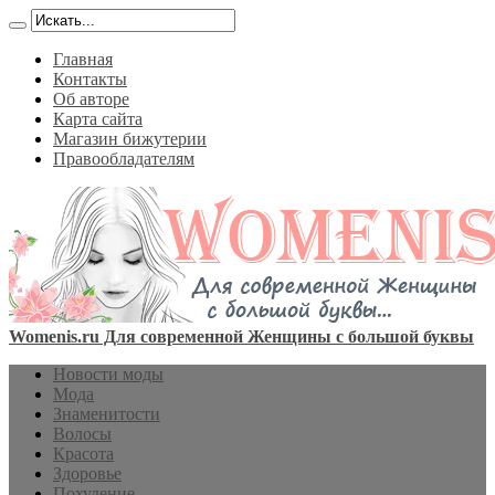
Главная
Контакты
Об авторе
Карта сайта
Магазин бижутерии
Правообладателям
Womenis.ru Для современной Женщины с большой буквы
Новости моды
Мода
Знаменитости
Волосы
Красота
Здоровье
Похудение