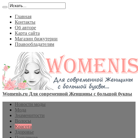
Главная
Контакты
Об авторе
Карта сайта
Магазин бижутерии
Правообладателям
Womenis.ru Для современной Женщины с большой буквы
Новости моды
Мода
Знаменитости
Волосы
Красота
Здоровье
Похудение