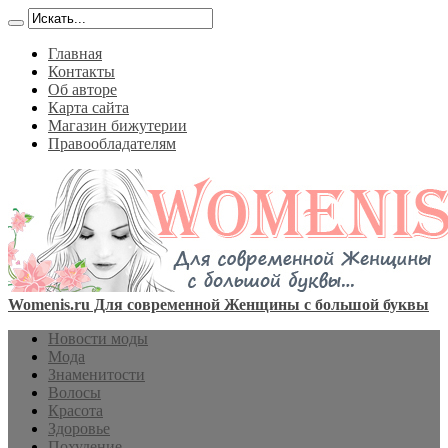
Главная
Контакты
Об авторе
Карта сайта
Магазин бижутерии
Правообладателям
Womenis.ru Для современной Женщины с большой буквы
Новости моды
Мода
Знаменитости
Волосы
Красота
Здоровье
Похудение