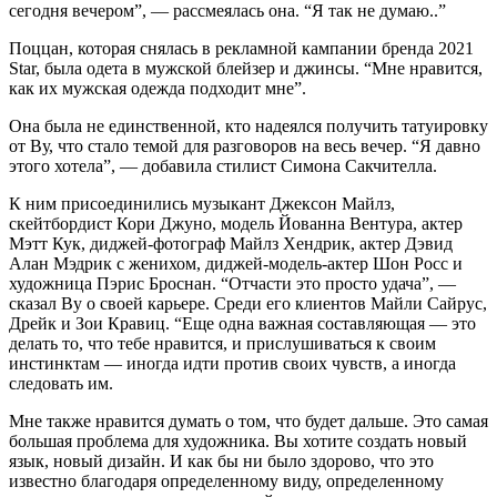
сегодня вечером”, — рассмеялась она. “Я так не думаю..”
Поццан, которая снялась в рекламной кампании бренда 2021
Star, была одета в мужской блейзер и джинсы. “Мне нравится,
как их мужская одежда подходит мне”.
Она была не единственной, кто надеялся получить татуировку
от Ву, что стало темой для разговоров на весь вечер. “Я давно
этого хотела”, — добавила стилист Симона Сакчителла.
К ним присоединились музыкант Джексон Майлз,
скейтбордист Кори Джуно, модель Йованна Вентура, актер
Мэтт Кук, диджей-фотограф Майлз Хендрик, актер Дэвид
Алан Мэдрик с женихом, диджей-модель-актер Шон Росс и
художница Пэрис Броснан. “Отчасти это просто удача”, —
сказал Ву о своей карьере. Среди его клиентов Майли Сайрус,
Дрейк и Зои Кравиц. “Еще одна важная составляющая — это
делать то, что тебе нравится, и прислушиваться к своим
инстинктам — иногда идти против своих чувств, а иногда
следовать им.
Мне также нравится думать о том, что будет дальше. Это самая
большая проблема для художника. Вы хотите создать новый
язык, новый дизайн. И как бы ни было здорово, что это
известно благодаря определенному виду, определенному