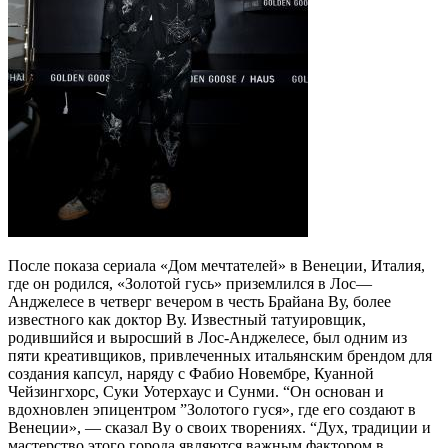
После показа сериала «Дом мечтателей» в Венеции, Италия,
где он родился, «Золотой гусь» приземлился в Лос—
Анджелесе в четверг вечером в честь Брайана Ву, более
известного как доктор Ву. Известный татуировщик,
родившийся и выросший в Лос-Анджелесе, был одним из
пяти креативщиков, привлеченных итальянским брендом для
создания капсул, наряду с Фабио Новембре, Куанной
Чейзингхорс, Суки Уотерхаус и Сунми. “Он основан и
вдохновлен эпицентром ”Золотого гуся», где его создают в
Венеции», — сказал Ву о своих творениях. “Дух, традиции и
мастерство этого города являются важным фактором в