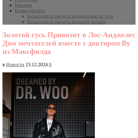
Макияж
Калькуляторы
Калькулятор расчета индекса массы тела
Калькулятор расчета калорий онлайн
Золотой гусь Привозит в Лос-Анджелес
Дом мечтателей вместе с доктором Ву
из Максфилда
в
Новости
23.12.2024
0