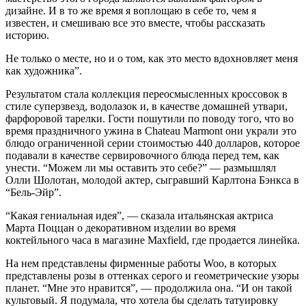
дизайне. И в то же время я воплощаю в себе то, чем я
известен, и смешиваю все это вместе, чтобы рассказать
историю.
Не только о месте, но и о том, как это место вдохновляет меня
как художника”.
Результатом стала коллекция переосмысленных кроссовок в
стиле суперзвезд, водолазок и, в качестве домашней утвари,
фарфоровой тарелки. Гости пошутили по поводу того, что во
время праздничного ужина в Chateau Marmont они украли это
блюдо ограниченной серии стоимостью 440 долларов, которое
подавали в качестве сервировочного блюда перед тем, как
унести. “Можем ли мы оставить это себе?” — размышлял
Олли Шолотан, молодой актер, сыгравший Карлтона Бэнкса в
“Бель-Эйр”.
“Какая гениальная идея”, — сказала итальянская актриса
Марта Поццан о декоративном изделии во время
коктейльного часа в магазине Maxfield, где продается линейка.
На нем представлены фирменные работы Woo, в которых
представлены розы в оттенках серого и геометрические узоры
планет. “Мне это нравится”, — продолжила она. “И он такой
культовый. Я подумала, что хотела бы сделать татуировку