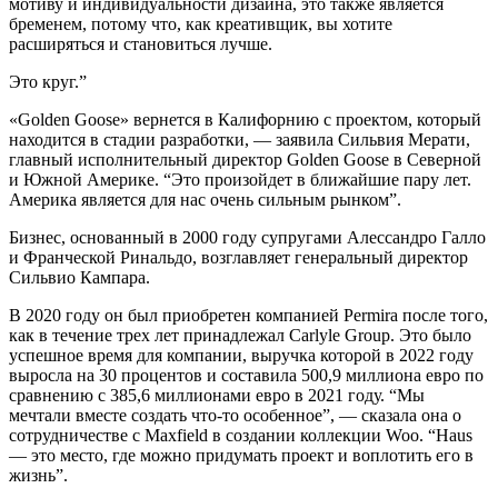
мотиву и индивидуальности дизайна, это также является
бременем, потому что, как креативщик, вы хотите
расширяться и становиться лучше.
Это круг.”
«Golden Goose» вернется в Калифорнию с проектом, который
находится в стадии разработки, — заявила Сильвия Мерати,
главный исполнительный директор Golden Goose в Северной
и Южной Америке. “Это произойдет в ближайшие пару лет.
Америка является для нас очень сильным рынком”.
Бизнес, основанный в 2000 году супругами Алессандро Галло
и Франческой Ринальдо, возглавляет генеральный директор
Сильвио Кампара.
В 2020 году он был приобретен компанией Permira после того,
как в течение трех лет принадлежал Carlyle Group. Это было
успешное время для компании, выручка которой в 2022 году
выросла на 30 процентов и составила 500,9 миллиона евро по
сравнению с 385,6 миллионами евро в 2021 году. “Мы
мечтали вместе создать что-то особенное”, — сказала она о
сотрудничестве с Maxfield в создании коллекции Woo. “Haus
— это место, где можно придумать проект и воплотить его в
жизнь”.