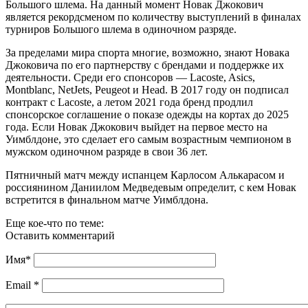
Большого шлема. На данный момент Новак Джокович
является рекордсменом по количеству выступлений в финалах
турниров Большого шлема в одиночном разряде.
За пределами мира спорта многие, возможно, знают Новака
Джоковича по его партнерству с брендами и поддержке их
деятельности. Среди его спонсоров — Lacoste, Asics,
Montblanc, NetJets, Peugeot и Head. В 2017 году он подписал
контракт с Lacoste, а летом 2021 года бренд продлил
спонсорское соглашение о показе одежды на кортах до 2025
года. Если Новак Джокович выйдет на первое место на
Уимблдоне, это сделает его самым возрастным чемпионом в
мужском одиночном разряде в свои 36 лет.
Пятничный матч между испанцем Карлосом Алькарасом и
россиянином Даниилом Медведевым определит, с кем Новак
встретится в финальном матче Уимблдона.
Еще кое-что по теме:
Оставить комментарий
Имя
*
Email
*