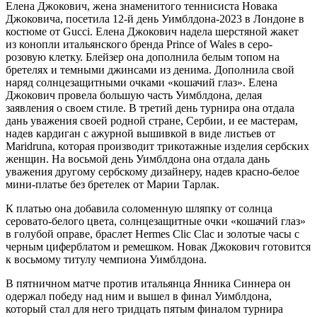
Елена Джокович, жена знаменитого теннисиста Новака
Джоковича, посетила 12-й день Уимблдона-2023 в Лондоне в
костюме от Gucci. Елена Джокович надела шерстяной жакет
из конопли итальянского бренда Prince of Wales в серо-
розовую клетку. Блейзер она дополнила белым топом на
бретелях и темными джинсами из денима. Дополнила свой
наряд солнцезащитными очками «кошачий глаз». Елена
Джокович провела большую часть Уимблдона, делая
заявления о своем стиле. В третий день турнира она отдала
дань уважения своей родной стране, Сербии, и ее мастерам,
надев кардиган с ажурной вышивкой в виде листьев от
Maridruna, которая производит трикотажные изделия сербских
женщин. На восьмой день Уимблдона она отдала дань
уважения другому сербскому дизайнеру, надев красно-белое
мини-платье без бретелек от Марии Тарлак.
К платью она добавила соломенную шляпку от солнца
серовато-белого цвета, солнцезащитные очки «кошачий глаз»
в голубой оправе, браслет Hermes Clic Clac и золотые часы с
черным циферблатом и ремешком. Новак Джокович готовится
к восьмому титулу чемпиона Уимблдона.
В пятничном матче против итальянца Янника Синнера он
одержал победу над ним и вышел в финал Уимблдона,
который стал для него тридцать пятым финалом турнира