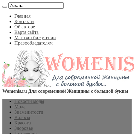
Главная
Контакты
Об авторе
Карта сайта
Магазин бижутерии
Правообладателям
Womenis.ru Для современной Женщины с большой буквы
Новости моды
Мода
Знаменитости
Волосы
Красота
Здоровье
Похудение