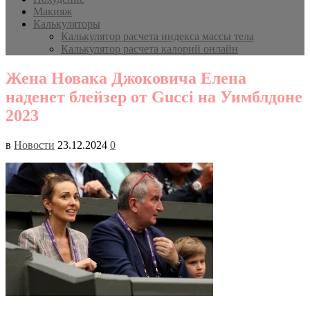
Макияж
Калькуляторы
Калькулятор расчета индекса массы тела
Калькулятор расчета калорий онлайн
Жена Новака Джоковича Елена
наденет блейзер от Gucci на Уимблдоне
2023
в
Новости
23.12.2024
0