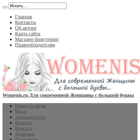
Главная
Контакты
Об авторе
Карта сайта
Магазин бижутерии
Правообладателям
Womenis.ru Для современной Женщины с большой буквы
Новости моды
Мода
Знаменитости
Волосы
Красота
Здоровье
Похудение