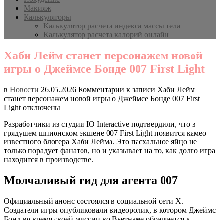
Макияж
Калькуляторы
Калькулятор расчета индекса массы тела
Калькулятор расчета калорий онлайн
Хаби Лейм станет персонажем новой
игры о Джеймсе Бонде 007 First Light
в
Новости
26.05.2026
Комментарии
к записи Хаби Лейм
станет персонажем новой игры о Джеймсе Бонде 007 First
Light
отключены
Разработчики из студии IO Interactive подтвердили, что в
грядущем шпионском экшене 007 First Light появится камео
известного блогера Хаби Лейма. Это пасхальное яйцо не
только порадует фанатов, но и указывает на то, как долго игра
находится в производстве.
Молчаливый гид для агента 007
Официальный анонс состоялся в социальной сети X.
Создатели игры опубликовали видеоролик, в котором Джеймс
Бонд во время своей миссии во Вьетнаме обращается к