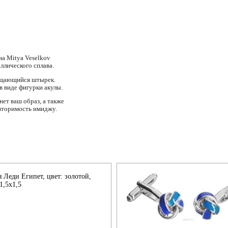
на Mitya Veselkov
ллического сплава.
ращающийся штырек.
в виде фигурки акулы.
ет ваш образ, а также
овторимость имиджу.
 Леди Египет, цвет: золотой,
1,5x1,5