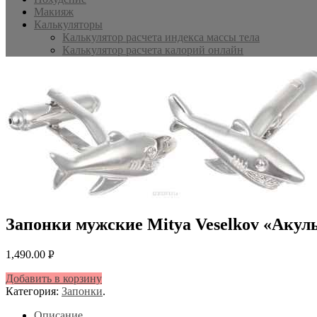
Макияж
Калькуляторы
Калькулятор расчета индекса массы тела
Калькулятор расчета калорий онлайн
Запонки мужские Mitya Veselkov «Акул
1,490.00
Р
УБ.
Добавить в корзину
Категория:
Запонки
.
Описание