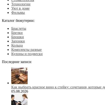
Технологии
Уют в доме
Фильмы
Каталог бижутерии:
Браслеты
Брелки
Брошки
Запонки
Кольца
Комплекты разные
Кулоны и подвески
Последние записи
Как выбрать красное вино к стейку: сочетания, которые 
05.08.2026