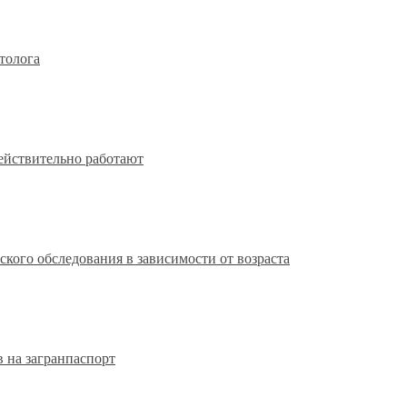
толога
действительно работают
кого обследования в зависимости от возраста
 на загранпаспорт