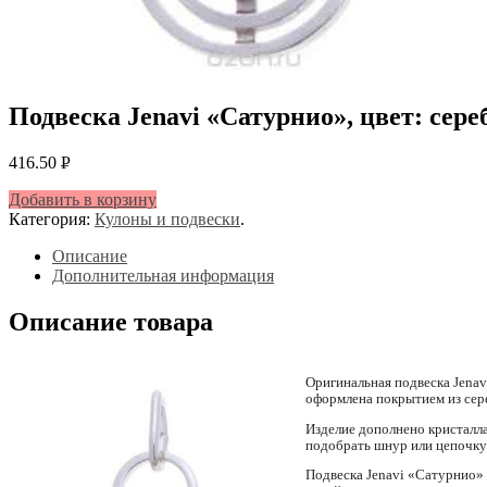
Подвеска Jenavi «Сатурнио», цвет: сере
416.50
Р
УБ.
Добавить в корзину
Категория:
Кулоны и подвески
.
Описание
Дополнительная информация
Описание товара
Оригинальная подвеска Jenav
оформлена покрытием из сере
Изделие дополнено кристалла
подобрать шнур или цепочку
Подвеска Jenavi «Сатурнио»