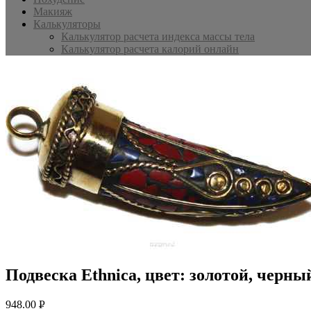
Макияж
Калькуляторы
Калькулятор расчета индекса массы тела
Калькулятор расчета калорий онлайн
Подвеска Ethnica, цвет: золотой, черны
948.00
Р