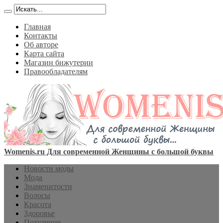
Главная
Контакты
Об авторе
Карта сайта
Магазин бижутерии
Правообладателям
Womenis.ru Для современной Женщины с большой буквы
Новости моды
Мода
Знаменитости
Волосы
Красота
Здоровье
Похудение