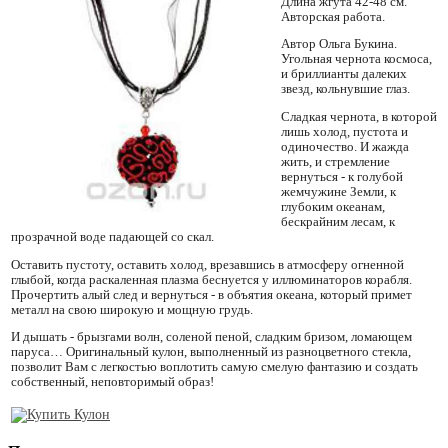
Длина жгута 42-48 см.
Авторская работа.
Автор Ольга Букина.
Угольная чернота космоса,
и бриллианты далеких
звезд, кольнувшие глаз.
Сладкая чернота, в которой
лишь холод, пустота и
одиночество. И жажда
жить, и стремление
вернуться - к голубой
жемчужине Земли, к
глубоким океанам,
бескрайним лесам, к
прозрачной воде падающей со скал.
Оставить пустоту, оставить холод, врезавшись в атмосферу огненной
глыбой, когда раскаленная плазма беснуется у иллюминаторов корабля.
Прочертить алый след и вернуться - в объятия океана, который примет
металл на свою широкую и мощную грудь.
И дышать - брызгами волн, соленой пеной, сладким бризом, ломающем
паруса… Оригинальный кулон, выполненный из разноцветного стекла,
позволит Вам с легкостью воплотить самую смелую фантазию и создать
собственный, неповторимый образ!