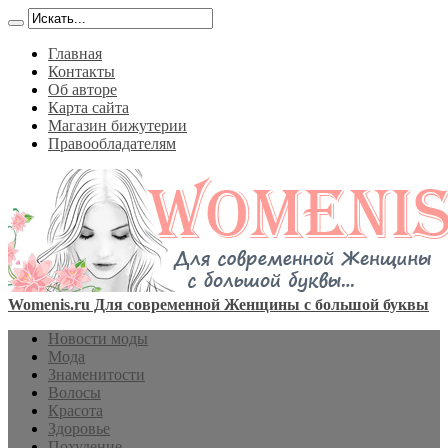
Главная
Контакты
Об авторе
Карта сайта
Магазин бижутерии
Правообладателям
Womenis.ru Для современной Женщины с большой буквы
Новости моды
Мода
Знаменитости
Волосы
Красота
Здоровье
Похудение