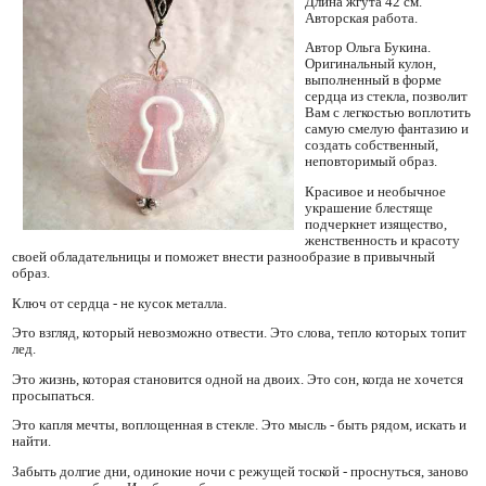
Длина жгута 42 см.
Авторская работа.
Автор Ольга Букина.
Оригинальный кулон,
выполненный в форме
сердца из стекла, позволит
Вам с легкостью воплотить
самую смелую фантазию и
создать собственный,
неповторимый образ.
Красивое и необычное
украшение блестяще
подчеркнет изящество,
женственность и красоту
своей обладательницы и поможет внести разнообразие в привычный
образ.
Ключ от сердца - не кусок металла.
Это взгляд, который невозможно отвести. Это слова, тепло которых топит
лед.
Это жизнь, которая становится одной на двоих. Это сон, когда не хочется
просыпаться.
Это капля мечты, воплощенная в стекле. Это мысль - быть рядом, искать и
найти.
Забыть долгие дни, одинокие ночи с режущей тоской - проснуться, заново