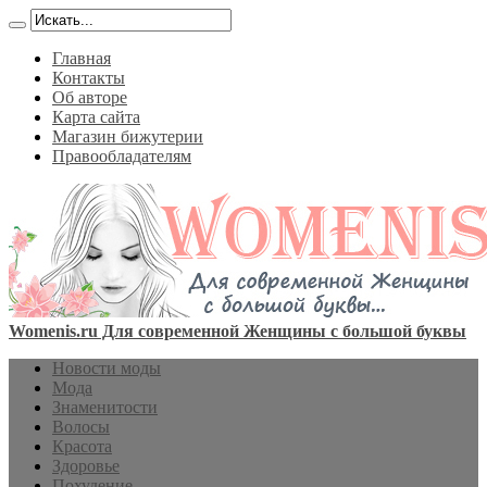
Главная
Контакты
Об авторе
Карта сайта
Магазин бижутерии
Правообладателям
Womenis.ru Для современной Женщины с большой буквы
Новости моды
Мода
Знаменитости
Волосы
Красота
Здоровье
Похудение