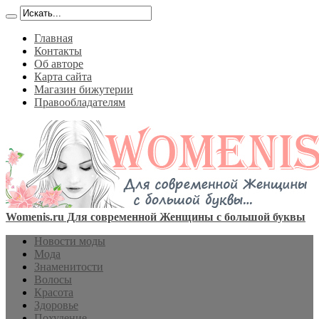
Главная
Контакты
Об авторе
Карта сайта
Магазин бижутерии
Правообладателям
Womenis.ru Для современной Женщины с большой буквы
Новости моды
Мода
Знаменитости
Волосы
Красота
Здоровье
Похудение