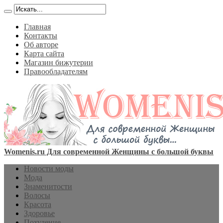
Главная
Контакты
Об авторе
Карта сайта
Магазин бижутерии
Правообладателям
Womenis.ru Для современной Женщины с большой буквы
Новости моды
Мода
Знаменитости
Волосы
Красота
Здоровье
Похудение