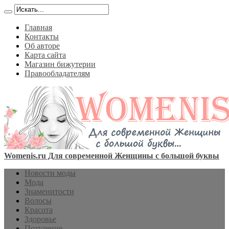
Главная
Контакты
Об авторе
Карта сайта
Магазин бижутерии
Правообладателям
Womenis.ru Для современной Женщины с большой буквы
Новости моды
Мода
Знаменитости
Волосы
Красота
Здоровье
Похудение