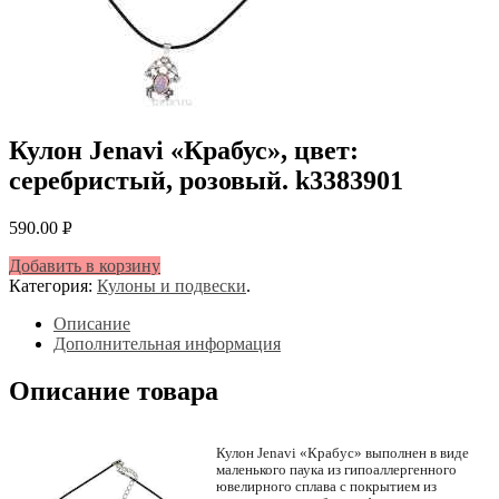
Кулон Jenavi «Крабус», цвет:
серебристый, розовый. k3383901
590.00
Р
УБ.
Добавить в корзину
Категория:
Кулоны и подвески
.
Описание
Дополнительная информация
Описание товара
Кулон Jenavi «Крабус» выполнен в виде
маленького паука из гипоаллергенного
ювелирного сплава с покрытием из