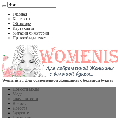
Главная
Контакты
Об авторе
Карта сайта
Магазин бижутерии
Правообладателям
Womenis.ru Для современной Женщины с большой буквы
Новости моды
Мода
Знаменитости
Волосы
Красота
Здоровье
Похудение