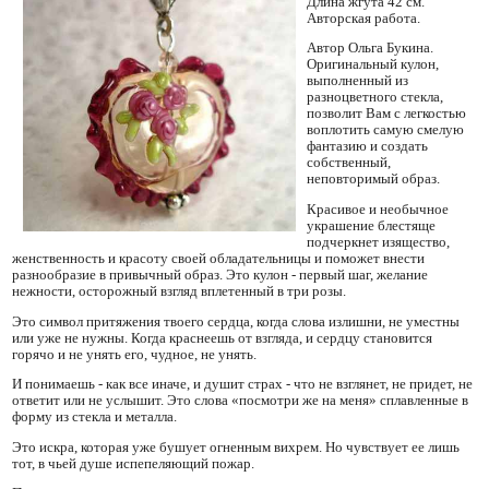
Длина жгута 42 см.
Авторская работа.
Автор Ольга Букина.
Оригинальный кулон,
выполненный из
разноцветного стекла,
позволит Вам с легкостью
воплотить самую смелую
фантазию и создать
собственный,
неповторимый образ.
Красивое и необычное
украшение блестяще
подчеркнет изящество,
женственность и красоту своей обладательницы и поможет внести
разнообразие в привычный образ. Это кулон - первый шаг, желание
нежности, осторожный взгляд вплетенный в три розы.
Это символ притяжения твоего сердца, когда слова излишни, не уместны
или уже не нужны. Когда краснеешь от взгляда, и сердцу становится
горячо и не унять его, чудное, не унять.
И понимаешь - как все иначе, и душит страх - что не взглянет, не придет, не
ответит или не услышит. Это слова «посмотри же на меня» сплавленные в
форму из стекла и металла.
Это искра, которая уже бушует огненным вихрем. Но чувствует ее лишь
тот, в чьей душе испепеляющий пожар.