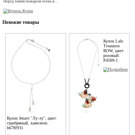
Перед таким пожаром огонь в…
Похожие товары
Кулон Lalo
Treasures
ROW, цвет:
розовый.
P4509-1
Кулон Jenavi "Лу-лу", цвет:
серебряный, хамелеон.
b678f931