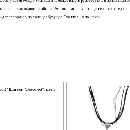
красоту своей обладательницы и поможет внести разнообразие в привычный об
я, степей и холодного «сайкан». Это знак жизни, конца и успешного завершени
 ждет неведомое, но манящее будущее. Это цвет - сама жизнь.
oll "Шигеми (Энергия)", цвет: