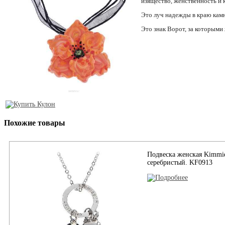
изящество, женственность и 
Это луч надежды в краю камн
Это знак Ворот, за которыми
Похожие товары
Подвеска женская Kimmid
серебристый. KF0913